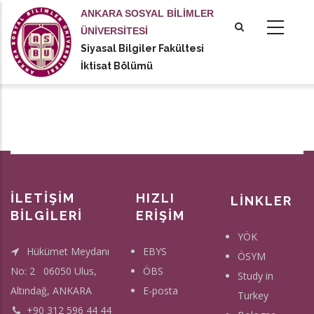
Ana
ANKARA SOSYAL BİLİMLER
içeriğe
ÜNİVERSİTESİ
atla
Siyasal Bilgiler Fakültesi
tional actions
İktisat Bölümü
İLETİŞİM
HIZLI
LİNKLER
BİLGİLERİ
ERİŞİM
YÖK
Hükümet Meydanı
EBYS
ÖSYM
No: 2 06050 Ulus,
ÖBS
Study in
Altındağ, ANKARA
E-posta
Turkey
+90 312 596 44 44