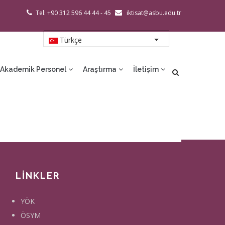
Tel: +90 312 596 44 44 - 45
iktisat@asbu.edu.tr
Türkçe
List additional action
Akademik Personel
Araştırma
İletişim
LİNKLER
YÖK
ÖSYM