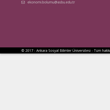
ekonomi.bolumu@asbu.edu.tr
© 2017 - Ankara Sosyal Bilimler Üniversitesi - Tüm hakkı 