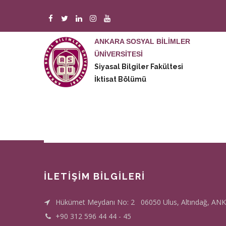
Ana
içeriğe
atla
ANKARA SOSYAL BİLİMLER
ÜNİVERSİTESİ
M
Siyasal Bilgiler Fakültesi
n
İktisat Bölümü
İLETİŞİM BİLGİLERİ
Hükümet Meydanı No: 2 06050 Ulus, Altındağ, AN
+90 312 596 44 44 - 45