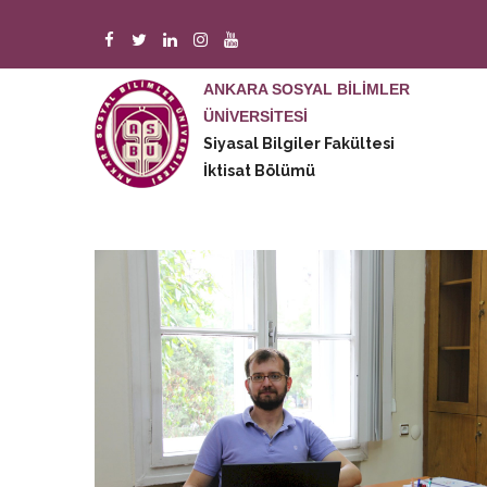
Ana
içeriğe
atla
ANKARA SOSYAL BİLİMLER
ÜNİVERSİTESİ
M
Siyasal Bilgiler Fakültesi
n
İktisat Bölümü