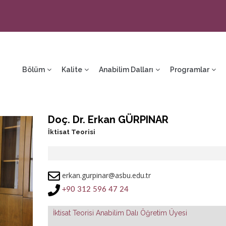
ain
avigation
Bölüm
Kalite
Anabilim Dalları
Programlar
Doç. Dr. Erkan GÜRPINAR
İktisat Teorisi
erkan.gurpinar@asbu.edu.tr
+90 312 596 47 24
İktisat Teorisi Anabilim Dalı Öğretim Üyesi