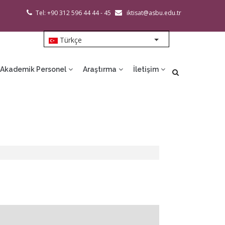
Tel: +90 312 596 44 44 - 45
iktisat@asbu.edu.tr
Türkçe
List additional action
Akademik Personel
Araştırma
İletişim