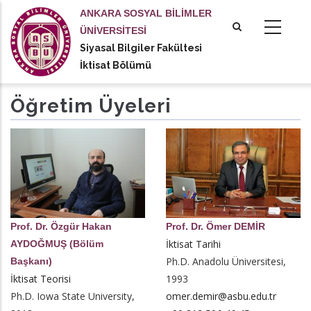
Ana
ANKARA SOSYAL BİLİMLER
içeriğe
ÜNİVERSİTESİ
atla
Siyasal Bilgiler Fakültesi
tional actions
İktisat Bölümü
Öğretim Üyeleri
Prof. Dr. Özgür Hakan
Prof. Dr. Ömer DEMİR
İktisat Tarihi
AYDOĞMUŞ (Bölüm
Ph.D. Anadolu Üniversitesi,
Başkanı)
İktisat Teorisi
1993
Ph.D. Iowa State University,
omer.demir@asbu.edu.tr