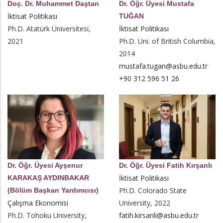
Doç. Dr. Muhammet Daştan
Dr. Öğr. Üyesi Mustafa
İktisat Politikası
TUĞAN
Ph.D. Atatürk Üniversitesi,
İktisat Politikası
2021
Ph.D. Uni. of British Columbia,
2014
mustafa.tugan@asbu.edu.tr
+90 312 596 51 26
Dr. Öğr. Üyesi Ayşenur
Dr. Öğr. Üyesi Fatih Kırşanlı
İktisat Politikası
KARAKAŞ AYDINBAKAR
Ph.D. Colorado State
(Bölüm Başkan Yardımcısı)
Çalışma Ekonomisi
University, 2022
Ph.D. Tohoku University,
fatih.kirsanli@asbu.edu.tr