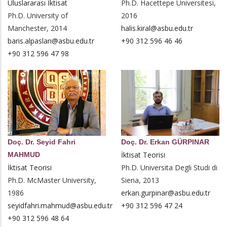
Uluslararası İktisat
Ph.D. Hacettepe Üniversitesi,
Ph.D. University of
2016
Manchester, 2014
halis.kiral@asbu.edu.tr
baris.alpaslan@asbu.edu.tr
+90 312 596 46 46
+90 312 596 47 98
Doç. Dr. Seyid Fahri
Doç. Dr. Erkan GÜRPINAR
İktisat Teorisi
MAHMUD
İktisat Teorisi
Ph.D. Universita Degli Studi di
Ph.D. McMaster University,
Siena, 2013
1986
erkan.gurpinar@asbu.edu.tr
seyidfahri.mahmud@asbu.edu.tr
+90 312 596 47 24
+90 312 596 48 64