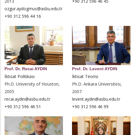
2013
+90 312 596 46 45
ozgur.aydogmus@asbu.edu.tr
+90 312 596 44 16
Prof. Dr. Recai AYDIN
Prof. Dr. Levent AYDIN
İktisat Politikası
İktisat Teorisi
Ph.D. University of Houston,
Ph.D. Ankara Üniversitesi,
2005
2007
recai.aydin@asbu.edu.tr
levent.aydin@asbu.edu.tr
+90 312 596 46 51
+90 312 596 46 99