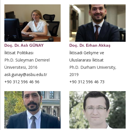
Doç. Dr. Aslı GÜNAY
Doç. Dr. Erhan Akkaş
İktisat Politikası
İktisadi Gelişme ve
Ph.D. Süleyman Demirel
Uluslararası İktisat
Üniversitesi, 2016
Ph.D. Durham University,
asli.gunay@asbu.edu.tr
2019
+90 312 596 46 96
+90 312 596 46 73