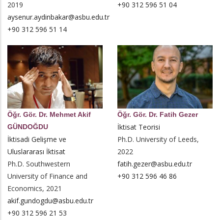
2019
+90 312 596 51 04
aysenur.aydinbakar@asbu.edu.tr
+90 312 596 51 14
Öğr. Gör. Dr. Mehmet Akif
Öğr. Gör. Dr. Fatih Gezer
İktisat Teorisi
GÜNDOĞDU
İktisadi Gelişme ve
Ph.D. University of Leeds,
Uluslararası İktisat
2022
Ph.D. Southwestern
fatih.gezer@asbu.edu.tr
University of Finance and
+90 312 596 46 86
Economics, 2021
akif.gundogdu@asbu.edu.tr
+90 312 596 21 53