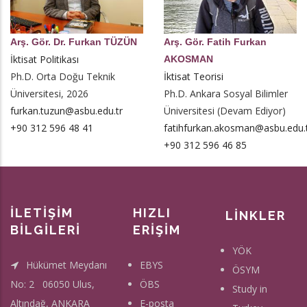
Arş. Gör. Dr. Furkan TÜZÜN
Arş. Gör. Fatih Furkan
İktisat Politikası
AKOSMAN
Ph.D. Orta Doğu Teknik
İktisat Teorisi
Üniversitesi, 2026
Ph.D. Ankara Sosyal Bilimler
furkan.tuzun@asbu.edu.tr
Üniversitesi (Devam Ediyor)
+90 312 596 48 41
fatihfurkan.akosman@asbu.edu.
+90 312 596 46 85
İLETİŞİM
HIZLI
LİNKLER
BİLGİLERİ
ERİŞİM
YÖK
Hükümet Meydanı
EBYS
ÖSYM
No: 2 06050 Ulus,
ÖBS
Study in
Altındağ, ANKARA
E-posta